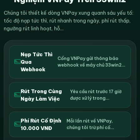
Chúng tôi thiết kế dòng VNPay xung quanh sáu yếu tố:
tốc độ nạp tức thì, rút nhanh trong ngày, phí rút thấp,
ngưỡng rút linh hoạt, hỗ...
Nạp Tức Thì
Cổng VNPay gửi thông báo
Qua
webhook về máy chủ 33win2...
Webhook
Rút Trong Cùng
Yêu cầu rút trước 17 giờ
được xử lý trong...
Ngày Làm Việc
Phí Rút Cố Định
Mỗi lần rút về VNPay,
chúng tôi trừ phí cố...
10.000 VNĐ