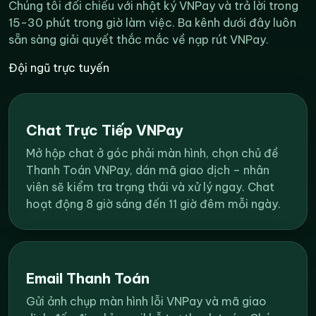
Chúng tôi đối chiếu với nhật ký VNPay và trả lời trong
15-30 phút trong giờ làm việc. Ba kênh dưới đây luôn
sẵn sàng giải quyết thắc mắc về nạp rút VNPay.
Đội ngũ trực tuyến
Chat Trực Tiếp VNPay
Mở hộp chat ở góc phải màn hình, chọn chủ đề
Thanh Toán VNPay, dán mã giao dịch – nhân
viên sẽ kiểm tra trạng thái và xử lý ngay. Chat
hoạt động 8 giờ sáng đến 11 giờ đêm mỗi ngày.
Email Thanh Toán
Gửi ảnh chụp màn hình lỗi VNPay và mã giao