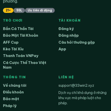
phương.
21+
SSL
Ưu tiên di động
TRÒ CHƠI
TÀI KHOẢN
Bắn Cá Thần Tài
Đăng ký
Bảo Mật Tài Khoản
Đăng nhập
AFF Cup
Câu hỏi thường gặp
Kèo Tài Xỉu
App
Thanh Toán VNPay
Cá Cược Thể Thao Việt
Nam
THÔNG TIN
LIÊN HỆ
Về chúng tôi
support@33win2.xyz
Điều khoản
Dịch vụ chỉ khả dụng ở những
khu vực mà pháp luật cho
Bảo mật
phép.
Pháp lý