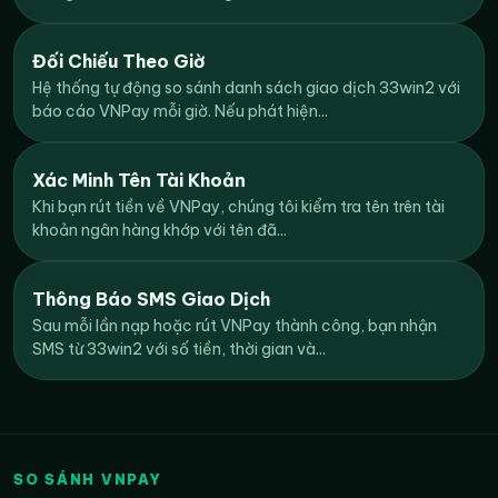
Đối Chiếu Theo Giờ
Hệ thống tự động so sánh danh sách giao dịch 33win2 với
báo cáo VNPay mỗi giờ. Nếu phát hiện...
Xác Minh Tên Tài Khoản
Khi bạn rút tiền về VNPay, chúng tôi kiểm tra tên trên tài
khoản ngân hàng khớp với tên đã...
Thông Báo SMS Giao Dịch
Sau mỗi lần nạp hoặc rút VNPay thành công, bạn nhận
SMS từ 33win2 với số tiền, thời gian và...
SO SÁNH VNPAY