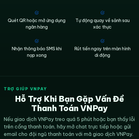
Quét QR hoặc mở ứng dụng
Tự động quay về sảnh sau
ngân hàng
xác thực
Nhận thông báo SMS khi
Rút tiền ngay trên màn hình
nạp xong
di động
TRỢ GIÚP VNPAY
Hỗ Trợ Khi Bạn Gặp Vấn Đề
Thanh Toán VNPay
Nếu giao dịch VNPay treo quá 5 phút hoặc bạn thấy lỗi
trên cổng thanh toán, hãy mở chat trực tiếp hoặc gửi
email cho đội ngũ thanh toán với mã giao dịch VNPay.