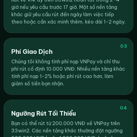
giờ nếu yêu cầu trước 17 giờ. Một số nền tảng
khác giữ yêu cầu rút đến ngày làm việc tiếp
theo hoặc cần xác minh thêm, kéo dài 1-2 ngày.
03
Phí Giao Dịch
Chúng tôi không tính phí nạp VNPay và chỉ thu
phí rút cố định 10.000 VNĐ. Nhiều nền tảng khác
tính phí nạp 1-2% hoặc phí rút cao hơn, làm
giảm số tiền bạn nhận.
04
Ngưỡng Rút Tối Thiểu
Bạn có thể rút từ 200.000 VNĐ về VNPay trên
33win2. Các nền tảng khác thường đặt ngưỡng