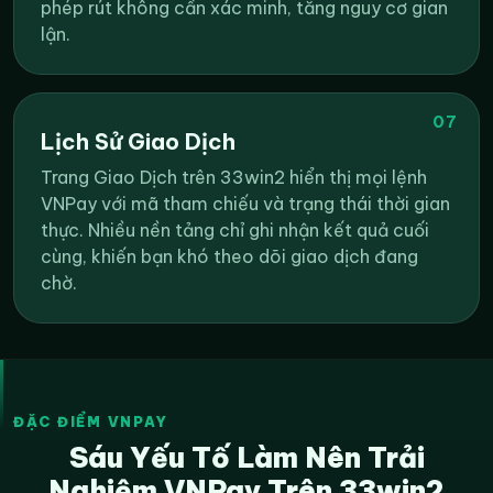
phép rút không cần xác minh, tăng nguy cơ gian
lận.
07
Lịch Sử Giao Dịch
Trang Giao Dịch trên 33win2 hiển thị mọi lệnh
VNPay với mã tham chiếu và trạng thái thời gian
thực. Nhiều nền tảng chỉ ghi nhận kết quả cuối
cùng, khiến bạn khó theo dõi giao dịch đang
chờ.
ĐẶC ĐIỂM VNPAY
Sáu Yếu Tố Làm Nên Trải
Nghiệm VNPay Trên 33win2