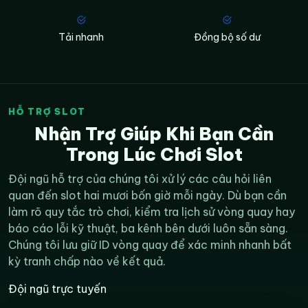
Tải nhanh
Đồng bộ số dư
HỖ TRỢ SLOT
Nhận Trợ Giúp Khi Bạn Cần
Trong Lúc Chơi Slot
Đội ngũ hỗ trợ của chúng tôi xử lý các câu hỏi liên
quan đến slot hai mươi bốn giờ mỗi ngày. Dù bạn cần
làm rõ quy tắc trò chơi, kiểm tra lịch sử vòng quay hay
báo cáo lỗi kỹ thuật, ba kênh bên dưới luôn sẵn sàng.
Chúng tôi lưu giữ ID vòng quay để xác minh nhanh bất
kỳ tranh chấp nào về kết quả.
Đội ngũ trực tuyến