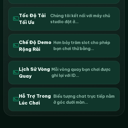
Tốc Độ Tải
Chúng tôi kết nối với máy chủ
studio đặt ở...
Tối Ưu
Chế Độ Demo
Hơn bảy trăm slot cho phép
bạn chơi thử bằng...
Rộng Rãi
Lịch Sử Vòng
Mỗi vòng quay bạn chơi được
ghi lại với ID...
Quay
Hỗ Trợ Trong
Biểu tượng chat trực tiếp nằm
ở góc dưới màn...
Lúc Chơi