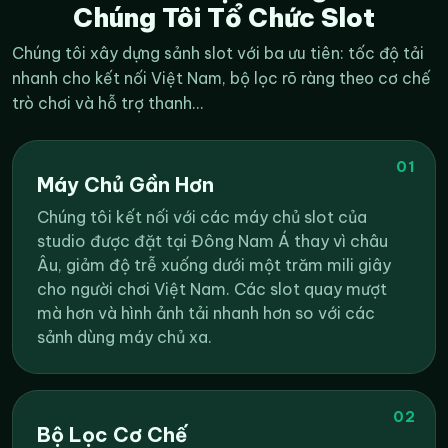
Chúng Tôi Tổ Chức Slot
Chúng tôi xây dựng sảnh slot với ba ưu tiên: tốc độ tải
nhanh cho kết nối Việt Nam, bộ lọc rõ ràng theo cơ chế
trò chơi và hỗ trợ thanh...
01
Máy Chủ Gần Hơn
Chúng tôi kết nối với các máy chủ slot của
studio được đặt tại Đông Nam Á thay vì châu
Âu, giảm độ trễ xuống dưới một trăm mili giây
cho người chơi Việt Nam. Các slot quay mượt
mà hơn và hình ảnh tải nhanh hơn so với các
sảnh dùng máy chủ xa.
02
Bộ Lọc Cơ Chế