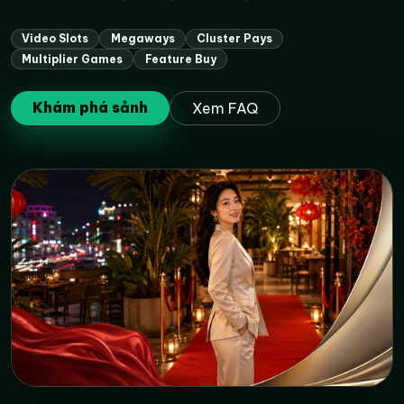
Video Slots
Megaways
Cluster Pays
Multiplier Games
Feature Buy
Khám phá sảnh
Xem FAQ