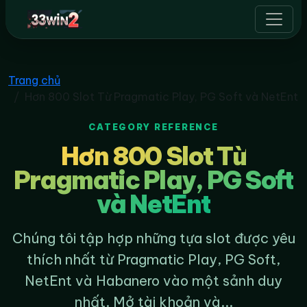
33win2
Trang chủ
Hơn 800 Slot Từ Pragmatic Play, PG Soft và NetEnt
CATEGORY REFERENCE
Hơn 800 Slot Từ
Pragmatic Play, PG Soft
và NetEnt
Chúng tôi tập hợp những tựa slot được yêu
thích nhất từ Pragmatic Play, PG Soft,
NetEnt và Habanero vào một sảnh duy
nhất. Mở tài khoản và...