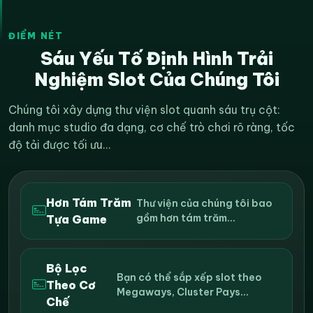
ĐIỂM NÉT
Sáu Yếu Tố Định Hình Trải
Nghiệm Slot Của Chúng Tôi
Chúng tôi xây dựng thư viện slot quanh sáu trụ cột:
danh mục studio đa dạng, cơ chế trò chơi rõ ràng, tốc
độ tải được tối ưu...
Hơn Tám Trăm
Thư viện của chúng tôi bao
gồm hơn tám trăm...
Tựa Game
Bộ Lọc
Bạn có thể sắp xếp slot theo
Theo Cơ
Megaways, Cluster Pays...
Chế