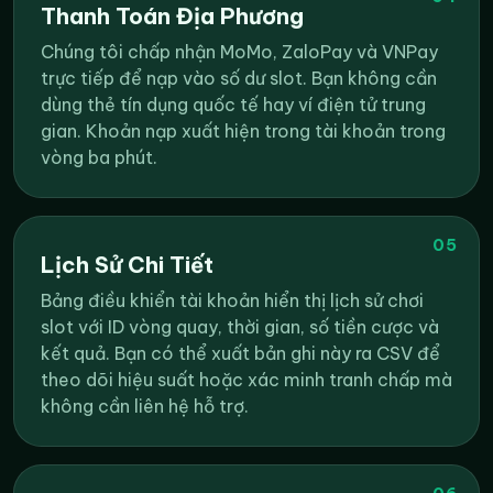
Thanh Toán Địa Phương
Chúng tôi chấp nhận MoMo, ZaloPay và VNPay
trực tiếp để nạp vào số dư slot. Bạn không cần
dùng thẻ tín dụng quốc tế hay ví điện tử trung
gian. Khoản nạp xuất hiện trong tài khoản trong
vòng ba phút.
05
Lịch Sử Chi Tiết
Bảng điều khiển tài khoản hiển thị lịch sử chơi
slot với ID vòng quay, thời gian, số tiền cược và
kết quả. Bạn có thể xuất bản ghi này ra CSV để
theo dõi hiệu suất hoặc xác minh tranh chấp mà
không cần liên hệ hỗ trợ.